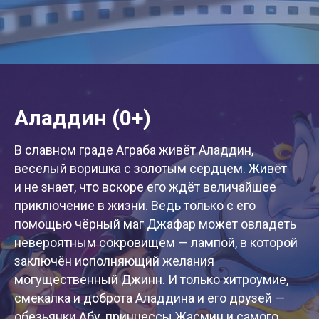
Аладдин
(0+)
В славном граде Аграба живёт Аладдин,
веселый воришка с золотым сердцем. Живёт
и не знает, что вскоре его ждёт величайшее
приключение в жизни. Ведь только с его
помощью чёрный маг Джафар может овладеть
невероятным сокровищем — лампой, в которой
заключён исполняющий желания
могущественный Джинн. И только хитроумие,
смекалка и доброта Аладдина и его друзей —
обезьянки Абу, принцессы Жасмин и самого